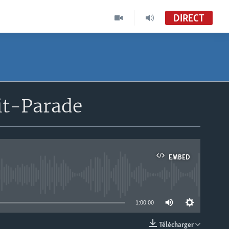
DIRECT
it-Parade
EMBED
able
1:00:00
Télécharger