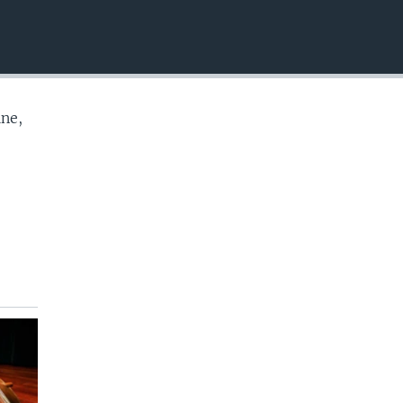
EMBED
ne,