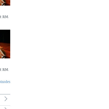
et RM
et RM
pisodes