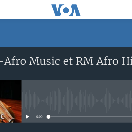
Afro Music et RM Afro H
No media source currently avail
0:00