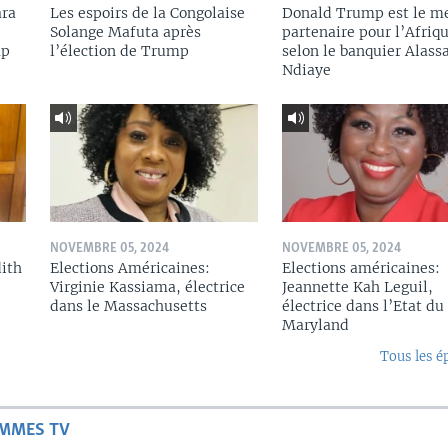
ara
Les espoirs de la Congolaise
Donald Trump est le me
Solange Mafuta après
partenaire pour l’Afriqu
mp
l’élection de Trump
selon le banquier Alass
Ndiaye
NOVEMBRE 05, 2024
NOVEMBRE 05, 2024
dith
Elections Américaines:
Elections américaines:
Virginie Kassiama, électrice
Jeannette Kah Leguil,
dans le Massachusetts
électrice dans l’Etat du
Maryland
Tous les é
AMMES TV