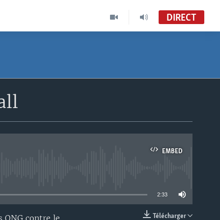
DIRECT
all
EMBED
able
2:33
Télécharger
es ONG contre le