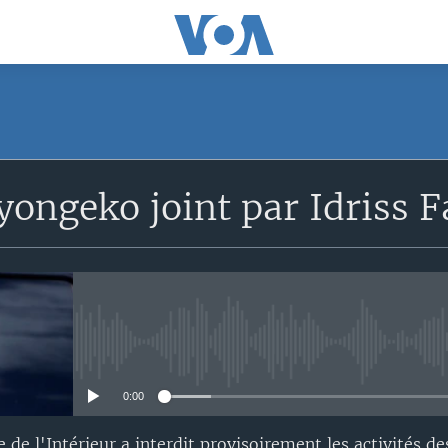
ongeko joint par Idriss F
No media source currently avail
0:00
 de l'Intérieur a interdit provisoirement les activités d