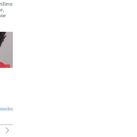
illeur
e,
ane
pisodes