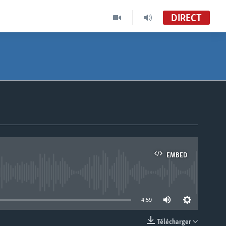
DIRECT
EMBED
able
4:59
Télécharger