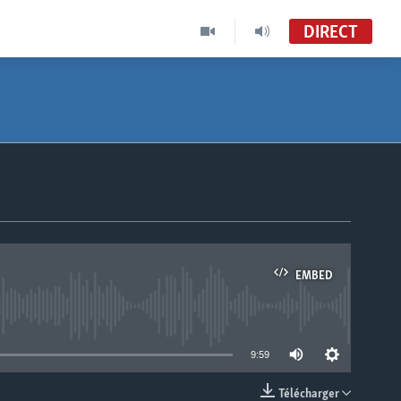
DIRECT
EMBED
able
9:59
Télécharger