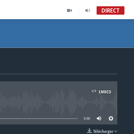
DIRECT
EMBED
able
5:00
Télécharger