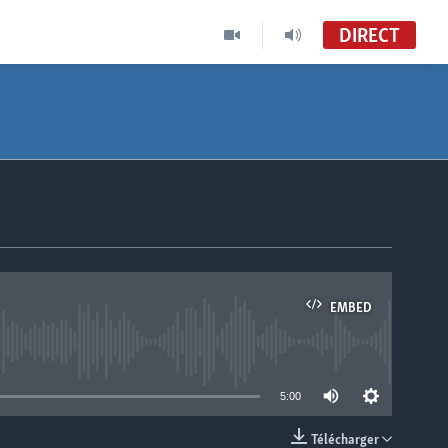
DIRECT
EMBED
able
5:00
Télécharger