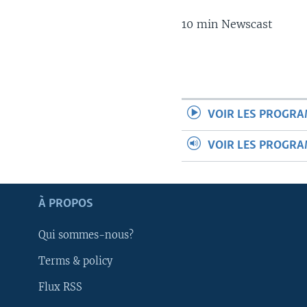
10 min Newscast
VOIR LES PROGR
VOIR LES PROGR
À PROPOS
Qui sommes-nous?
Terms & policy
Apprenez L'anglais
Flux RSS
SUIVEZ-NOUS