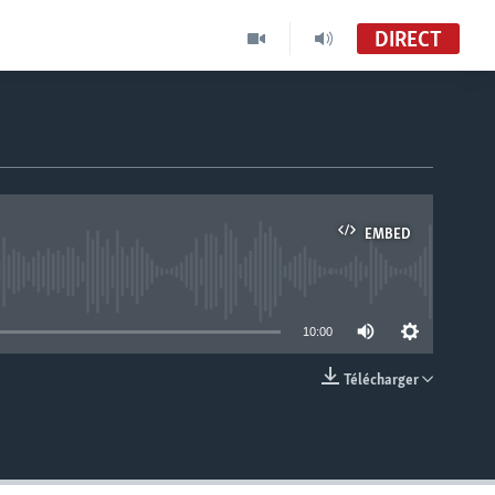
DIRECT
EMBED
able
10:00
Télécharger
EMBED