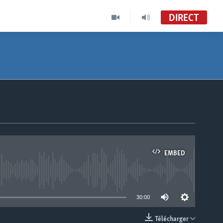
DIRECT
EMBED
able
30:00
Télécharger