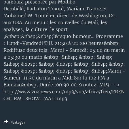
bambara présentée par Modibo
Dembélé, Kadiatou Traoré, Mariam Traore et
Mohamed M. Touré en direct de Washington, DC,
aux USA. Au menu : les nouvelles du Mali, les
analyses, la culture, le sport
,&nbsp;&nbsp;&nbsp;l&rsquo;humour... Programme
: Lundi-Vendredi T.U. 21:30 à 22 :00 heures&nbsp;
Rediffuse deux fois: Mardi - Samedi: 05:00 du matin
a 05:30 du matin &nbsp; &nbsp; &nbsp; &nbsp;
&nbsp; &nbsp; &nbsp; &nbsp; &nbsp; &nbsp; &nbsp;
&nbsp; &nbsp; &nbsp; &nbsp; &nbsp; &nbsp;Mardi -
Samedi: 11:30 du matin a Midi Sur la 102 FM a
Bamako&nbsp; Durée: 00:30:00 Ecoutez: MP3 -->
http://www.voanews.com/mp3/voa/africa/fren/FREN
CH_RM_SHOW_MALI.mp3
Partager