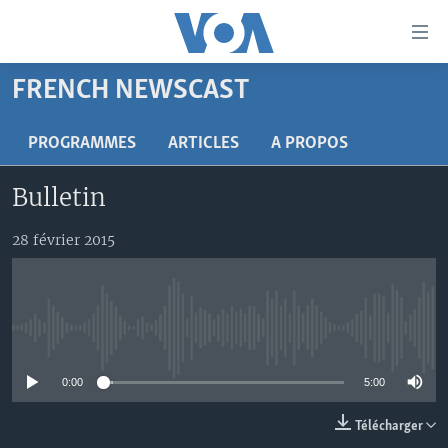
Liens
d'accessibilité
Menu
FRENCH NEWSCAST
principal
À LA UNE
Retour
TV
AFRIQUE
PROGRAMMES
ARTICLES
A PROPOS
à
la
RADIO
ÉTATS-UNIS
LE MONDE AUJOURD'HUI
Bulletin
navigation
AUTRES LANGUES
MONDE
VOA60 AFRIQUE
LE MONDE AUJOURD'HUI
principale
28 février 2015
Retour
SPORT
WASHINGTON FORUM
À VOTRE AVIS
BAMBARA
à
Apprenez L'anglais
CORRESPONDANT VOA
VOTRE SANTÉ VOTRE AVENIR
FULFULDE
la
recherche
SUIVEZ-NOUS
FOCUS SAHEL
LE MONDE AU FÉMININ
LINGALA
No media source currently available
REPORTAGES
L'AMÉRIQUE ET VOUS
SANGO
0:00
5:00
VOUS + NOUS
DIALOGUE DES RELIGIONS
Langues
Télécharger
CARNET DE SANTÉ
RM SHOW