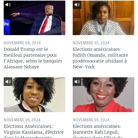
NOVEMBRE 06, 2024
NOVEMBRE 05, 2024
Donald Trump est le
Elections américaines:
meilleur partenaire pour
Judith Omanda, militante
l’Afrique, selon le banquier
prodémocratie résidant à
Alassane Ndiaye
New-York
NOVEMBRE 05, 2024
NOVEMBRE 05, 2024
Elections Américaines:
Elections américaines:
Virginie Kassiama, électrice
Jeannette Kah Leguil,
dans le Massachusetts
électrice dans l’Etat du