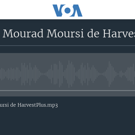
 Mourad Moursi de Harve
No media source currently avail
rsi de HarvestPlus.mp3