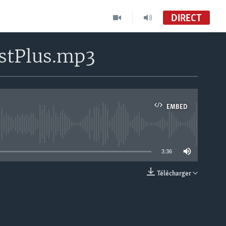
DIRECT
stPlus.mp3
EMBED
able
3:36
Télécharger
EMBED