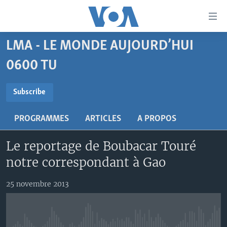
Liens
d'accessibilité
Menu
LMA - LE MONDE AUJOURD’HUI
principal
À LA UNE
Retour
0600 TU
TV
AFRIQUE
à
la
SUBSCRIBE
RADIO
ÉTATS-UNIS
LE MONDE AUJOURD'HUI
Subscribe
navigation
AUTRES LANGUES
MONDE
VOA60 AFRIQUE
LE MONDE AUJOURD'HUI
principale
S'abonner
PROGRAMMES
ARTICLES
A PROPOS
Retour
SPORT
WASHINGTON FORUM
À VOTRE AVIS
BAMBARA
à
Apprenez L'anglais
Le reportage de Boubacar Touré
CORRESPONDANT VOA
VOTRE SANTÉ VOTRE AVENIR
FULFULDE
la
notre correspondant à Gao
recherche
SUIVEZ-NOUS
FOCUS SAHEL
LE MONDE AU FÉMININ
LINGALA
REPORTAGES
L'AMÉRIQUE ET VOUS
SANGO
25 novembre 2013
VOUS + NOUS
DIALOGUE DES RELIGIONS
Langues
CARNET DE SANTÉ
RM SHOW