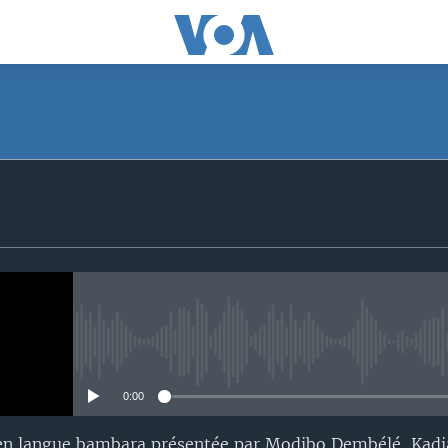
No media source currently avail
0:00
en langue bambara présentée par Modibo Dembélé, Kadi