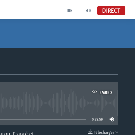
DIRECT
EMBED
able
0:29:59
Télécharger
atou Traoré et