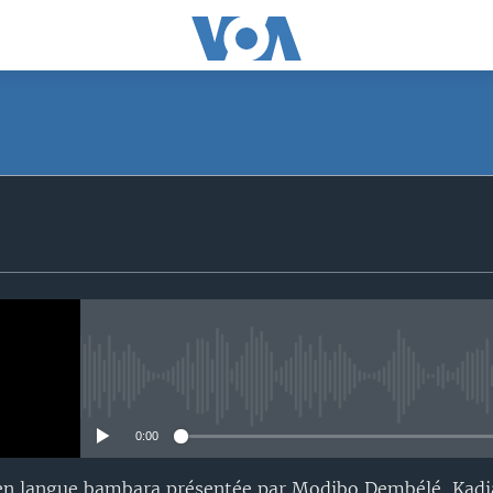
No media source currently avail
0:00
en langue bambara présentée par Modibo Dembélé, Kadi