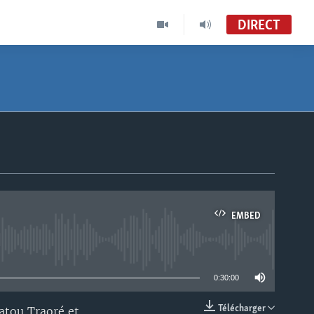
DIRECT
EMBED
able
0:30:00
Télécharger
atou Traoré et