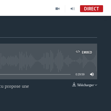
DIRECT
EMBED
able
0:29:59
Télécharger
ntu propose une
EMBED