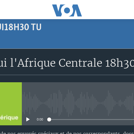
I18H30 TU
SUBSCRIBE
i l'Afrique Centrale 18h3
Apple Podcasts
S'abonner
No media source currently avail
0:00
 de nos envoyés spéciaux et de nos correspondants, doss