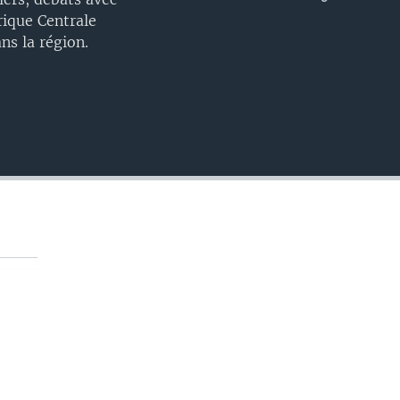
EMBED
frique Centrale
ns la région.