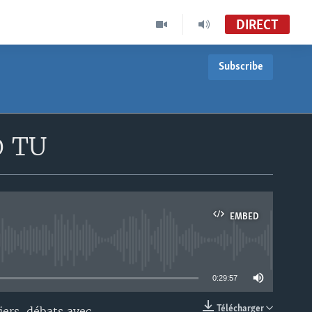
DIRECT
Subscribe
0 TU
EMBED
able
0:29:57
Télécharger
iers, débats avec