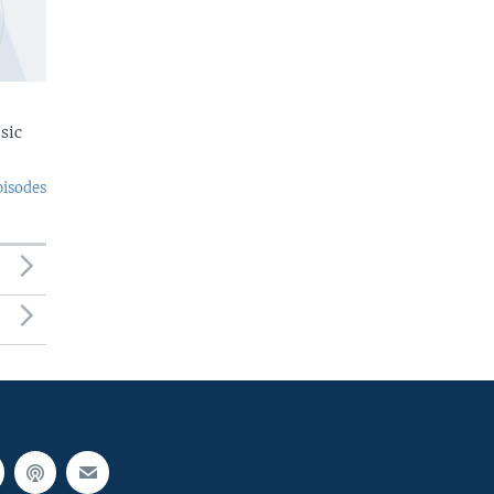
sic
pisodes