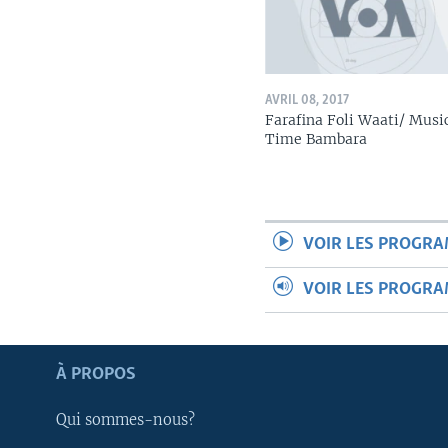
AVRIL 08, 2017
Farafina Foli Waati/ Musi
Time Bambara
VOIR LES PROGR
VOIR LES PROGR
Apprenez L'anglais
À PROPOS
SUIVEZ-NOUS
Qui sommes-nous?