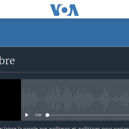
SUBSCRIBE
bre
S'abonner
No media source currently avail
0:00
aisse la parole aux auditeurs et auditrices pour partag