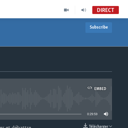
DIRECT
Subscribe
EMBED
able
0:29:59
Télécharger
er et débattre