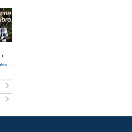
re
pisodes