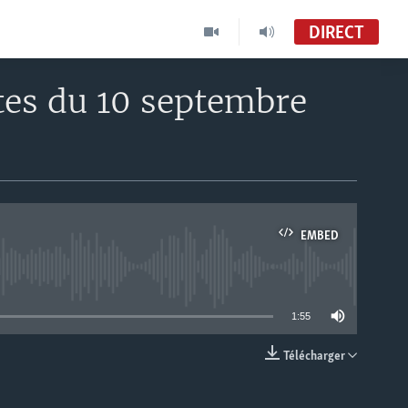
DIRECT
tes du 10 septembre
EMBED
able
1:55
Télécharger
EMBED