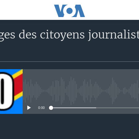
s des citoyens journalis
No media source currently avail
0:00