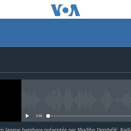
No media source currently avail
0:00
en langue bambara présentée par Modibo Dembélé, Kadi