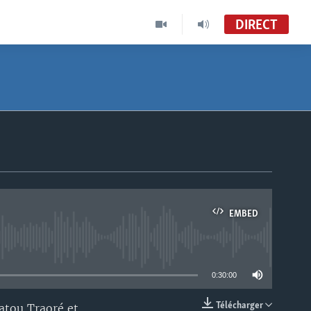
DIRECT
EMBED
able
0:30:00
Télécharger
atou Traoré et