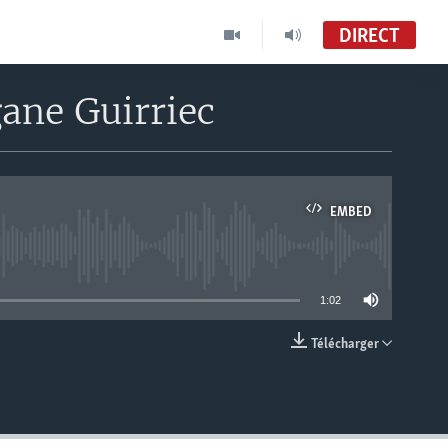
DIRECT
ane Guirriec
EMBED
able
1:02
Télécharger
EMBED