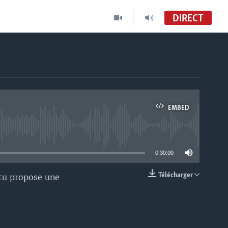
DIRECT
EMBED
able
0:30:00
Télécharger
ntu propose une
EMBED