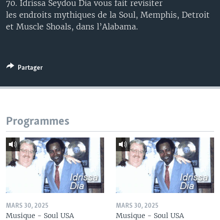
70. Idrissa Seydou Dia vous fait revisiter
les endroits mythiques de la Soul, Memphis, Detroit
et Muscle Shoals, dans l’Alabama.
Partager
Programmes
MARS 30, 2025
MARS 30, 2025
Musique - Soul USA
Musique - Soul USA