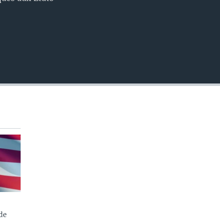
EMBED
de