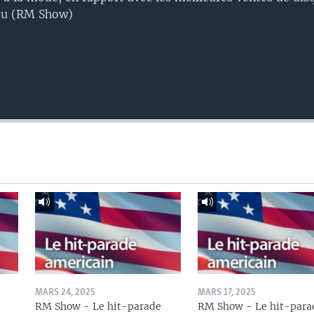
tu (RM Show)
MARS 24, 2025
MARS 17, 2025
RM Show - Le hit-parade
RM Show - Le hit-para