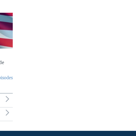
de
pisodes