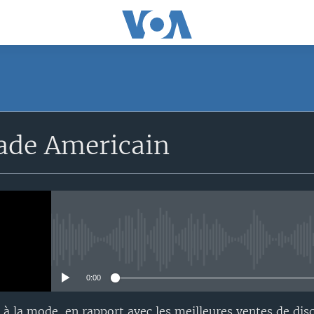
rade Americain
No media source currently avail
0:00
à la mode, en rapport avec les meilleures ventes de dis