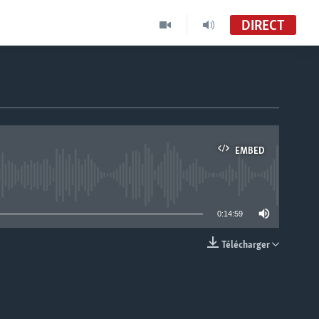
DIRECT
EMBED
able
0:14:59
Télécharger
EMBED