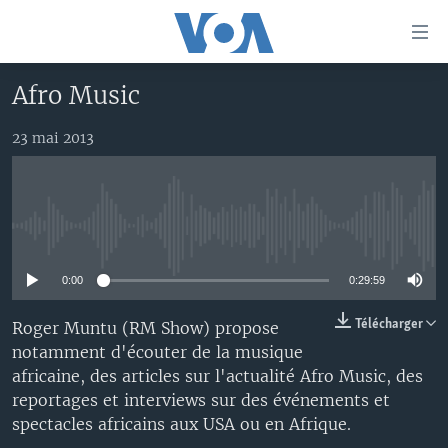
Liens
d'accessibilité
Menu
Afro Music
principal
À LA UNE
Retour
23 mai 2013
TV
AFRIQUE
à
la
RADIO
ÉTATS-UNIS
LE MONDE AUJOURD'HUI
navigation
AUTRES LANGUES
MONDE
VOA60 AFRIQUE
LE MONDE AUJOURD'HUI
principale
No media source currently available
Retour
SPORT
WASHINGTON FORUM
À VOTRE AVIS
BAMBARA
à
Apprenez L'anglais
0:00
0:29:59
CORRESPONDANT VOA
VOTRE SANTÉ VOTRE AVENIR
FULFULDE
la
recherche
SUIVEZ-NOUS
FOCUS SAHEL
LE MONDE AU FÉMININ
LINGALA
Télécharger
Roger Muntu (RM Show) propose
notamment d'écouter de la musique
REPORTAGES
L'AMÉRIQUE ET VOUS
SANGO
africaine, des articles sur l'actualité Afro Music, des
VOUS + NOUS
DIALOGUE DES RELIGIONS
reportages et interviews sur des événements et
Langues
spectacles africains aux USA ou en Afrique.
CARNET DE SANTÉ
RM SHOW