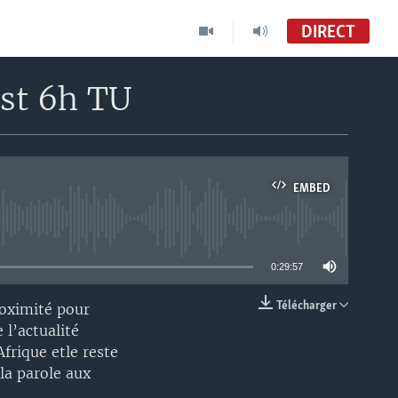
DIRECT
est 6h TU
EMBED
able
0:29:57
Télécharger
roximité pour
EMBED
 l’actualité
frique etle reste
la parole aux