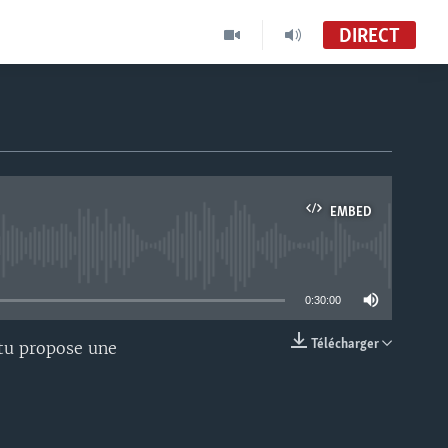
DIRECT
EMBED
able
0:30:00
Télécharger
ntu propose une
EMBED