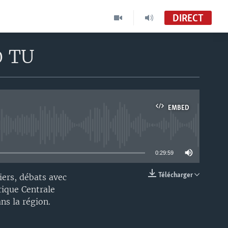
DIRECT
0 TU
EMBED
able
0:29:59
Télécharger
iers, débats avec
EMBED
frique Centrale
ns la région.