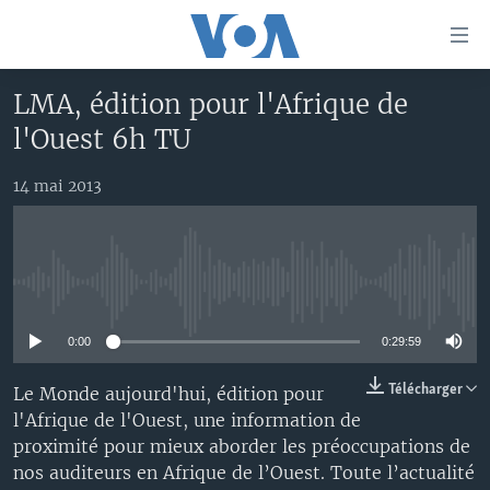
Liens
d'accessibilité
Menu
LMA, édition pour l'Afrique de
principal
À LA UNE
l'Ouest 6h TU
Retour
TV
AFRIQUE
à
la
14 mai 2013
RADIO
ÉTATS-UNIS
LE MONDE AUJOURD'HUI
navigation
AUTRES LANGUES
MONDE
VOA60 AFRIQUE
LE MONDE AUJOURD'HUI
principale
Retour
SPORT
WASHINGTON FORUM
À VOTRE AVIS
BAMBARA
à
Apprenez L'anglais
No media source currently available
CORRESPONDANT VOA
VOTRE SANTÉ VOTRE AVENIR
FULFULDE
la
recherche
0:00
0:29:59
SUIVEZ-NOUS
FOCUS SAHEL
LE MONDE AU FÉMININ
LINGALA
REPORTAGES
L'AMÉRIQUE ET VOUS
SANGO
Télécharger
Le Monde aujourd'hui, édition pour
l'Afrique de l'Ouest, une information de
VOUS + NOUS
DIALOGUE DES RELIGIONS
proximité pour mieux aborder les préoccupations de
Langues
CARNET DE SANTÉ
RM SHOW
nos auditeurs en Afrique de l’Ouest. Toute l’actualité