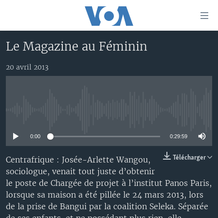
Liens
d'accessibilité
Menu
Le Magazine au Féminin
principal
À LA UNE
Retour
20 avril 2013
TV
AFRIQUE
à
la
RADIO
ÉTATS-UNIS
LE MONDE AUJOURD'HUI
navigation
AUTRES LANGUES
MONDE
VOA60 AFRIQUE
LE MONDE AUJOURD'HUI
principale
No media source currently available
Retour
SPORT
WASHINGTON FORUM
À VOTRE AVIS
BAMBARA
à
Apprenez L'anglais
0:00
0:29:59
CORRESPONDANT VOA
VOTRE SANTÉ VOTRE AVENIR
FULFULDE
la
recherche
SUIVEZ-NOUS
FOCUS SAHEL
LE MONDE AU FÉMININ
LINGALA
Télécharger
Centrafrique : Josée-Arlette Wangou,
sociologue, venait tout juste d’obtenir
REPORTAGES
L'AMÉRIQUE ET VOUS
SANGO
le poste de Chargée de projet à l’institut Panos Paris,
VOUS + NOUS
DIALOGUE DES RELIGIONS
lorsque sa maison a été pillée le 24 mars 2013, lors
Langues
de la prise de Bangui par la coalition Seleka. Séparée
CARNET DE SANTÉ
RM SHOW