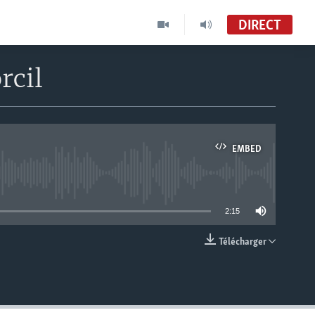
DIRECT
rcil
EMBED
able
2:15
Télécharger
EMBED