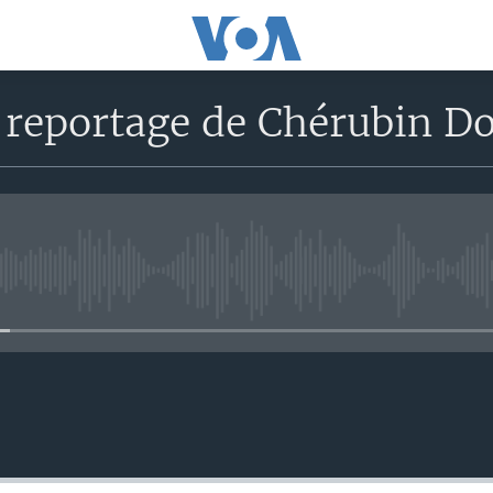
 reportage de Chérubin Do
No media source currently avail