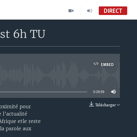
DIRECT
est 6h TU
EMBED
able
0:29:59
Télécharger
roximité pour
EMBED
 l’actualité
frique etle reste
la parole aux