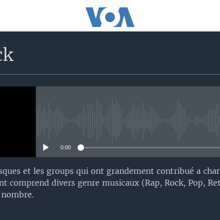
ck
No media source currently avail
0:00
esques et les groups qui ont grandement contribué a ch
ent comprend divers genre musicaux (Rap, Rock, Pop, Retb
d nombre.