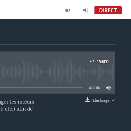
DIRECT
EMBED
able
0:29:58
Télécharger
anger les mœurs
EMBED
 etc.) afin de