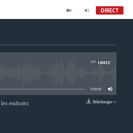
DIRECT
EMBED
able
0:59:59
Télécharger
 les endroits
EMBED