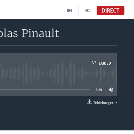
DIRECT
las Pinault
EMBED
able
6:39
Télécharger
EMBED