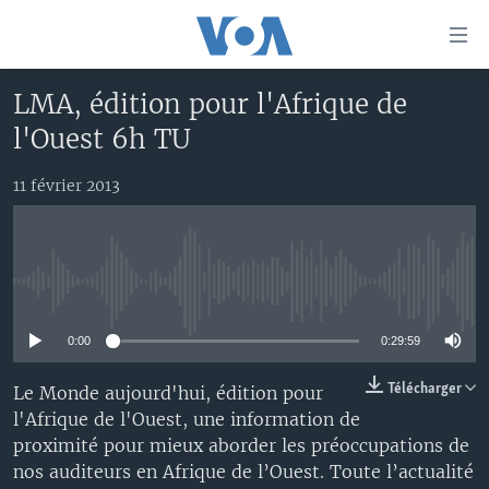
Liens
d'accessibilité
Menu
LMA, édition pour l'Afrique de
principal
À LA UNE
l'Ouest 6h TU
Retour
TV
AFRIQUE
à
la
11 février 2013
RADIO
ÉTATS-UNIS
LE MONDE AUJOURD'HUI
navigation
AUTRES LANGUES
MONDE
VOA60 AFRIQUE
LE MONDE AUJOURD'HUI
principale
Retour
SPORT
WASHINGTON FORUM
À VOTRE AVIS
BAMBARA
à
Apprenez L'anglais
No media source currently available
CORRESPONDANT VOA
VOTRE SANTÉ VOTRE AVENIR
FULFULDE
la
recherche
0:00
0:29:59
SUIVEZ-NOUS
FOCUS SAHEL
LE MONDE AU FÉMININ
LINGALA
REPORTAGES
L'AMÉRIQUE ET VOUS
SANGO
Télécharger
Le Monde aujourd'hui, édition pour
l'Afrique de l'Ouest, une information de
VOUS + NOUS
DIALOGUE DES RELIGIONS
proximité pour mieux aborder les préoccupations de
Langues
CARNET DE SANTÉ
RM SHOW
nos auditeurs en Afrique de l’Ouest. Toute l’actualité