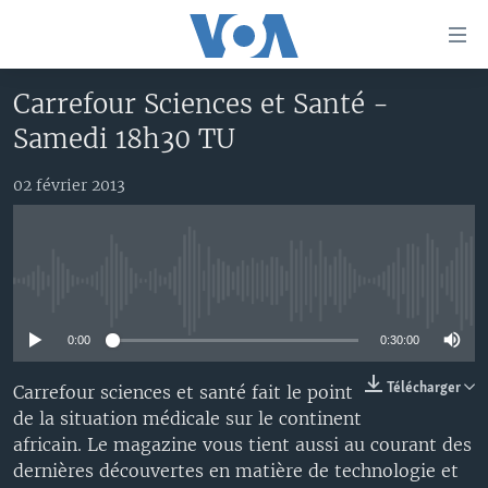
Liens
d'accessibilité
Menu
Carrefour Sciences et Santé -
principal
À LA UNE
Samedi 18h30 TU
Retour
TV
AFRIQUE
à
la
02 février 2013
RADIO
ÉTATS-UNIS
LE MONDE AUJOURD'HUI
navigation
AUTRES LANGUES
MONDE
VOA60 AFRIQUE
LE MONDE AUJOURD'HUI
principale
Retour
SPORT
WASHINGTON FORUM
À VOTRE AVIS
BAMBARA
à
Apprenez L'anglais
No media source currently available
CORRESPONDANT VOA
VOTRE SANTÉ VOTRE AVENIR
FULFULDE
la
recherche
0:00
0:30:00
SUIVEZ-NOUS
FOCUS SAHEL
LE MONDE AU FÉMININ
LINGALA
REPORTAGES
L'AMÉRIQUE ET VOUS
SANGO
Télécharger
Carrefour sciences et santé fait le point
de la situation médicale sur le continent
VOUS + NOUS
DIALOGUE DES RELIGIONS
africain. Le magazine vous tient aussi au courant des
Langues
CARNET DE SANTÉ
RM SHOW
dernières découvertes en matière de technologie et