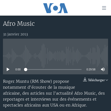
Liens
d'accessibilité
Menu
Afro Music
principal
À LA UNE
Retour
31 janvier 2013
TV
AFRIQUE
à
la
RADIO
ÉTATS-UNIS
LE MONDE AUJOURD'HUI
navigation
AUTRES LANGUES
MONDE
VOA60 AFRIQUE
LE MONDE AUJOURD'HUI
principale
No media source currently available
Retour
SPORT
WASHINGTON FORUM
À VOTRE AVIS
BAMBARA
à
Apprenez L'anglais
0:00
0:29:58
CORRESPONDANT VOA
VOTRE SANTÉ VOTRE AVENIR
FULFULDE
la
recherche
SUIVEZ-NOUS
FOCUS SAHEL
LE MONDE AU FÉMININ
LINGALA
Télécharger
Roger Muntu (RM Show) propose
notamment d'écouter de la musique
REPORTAGES
L'AMÉRIQUE ET VOUS
SANGO
africaine, des articles sur l'actualité Afro Music, des
VOUS + NOUS
DIALOGUE DES RELIGIONS
reportages et interviews sur des événements et
Langues
spectacles africains aux USA ou en Afrique.
CARNET DE SANTÉ
RM SHOW