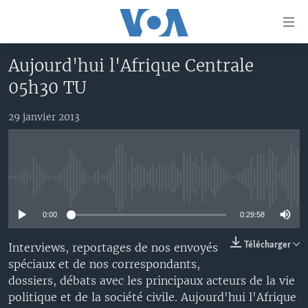
Liens
d'accessibilité
Menu
Aujourd'hui l'Afrique Centrale
principal
À LA UNE
05h30 TU
Retour
TV
AFRIQUE
à
la
29 janvier 2013
RADIO
ÉTATS-UNIS
LE MONDE AUJOURD'HUI
navigation
AUTRES LANGUES
MONDE
VOA60 AFRIQUE
LE MONDE AUJOURD'HUI
principale
Retour
SPORT
WASHINGTON FORUM
À VOTRE AVIS
BAMBARA
à
Apprenez L'anglais
No media source currently available
CORRESPONDANT VOA
VOTRE SANTÉ VOTRE AVENIR
FULFULDE
la
recherche
0:00
0:29:58
SUIVEZ-NOUS
FOCUS SAHEL
LE MONDE AU FÉMININ
LINGALA
REPORTAGES
L'AMÉRIQUE ET VOUS
SANGO
Télécharger
Interviews, reportages de nos envoyés
spéciaux et de nos correspondants,
VOUS + NOUS
DIALOGUE DES RELIGIONS
dossiers, débats avec les principaux acteurs de la vie
Langues
CARNET DE SANTÉ
RM SHOW
politique et de la société civile. Aujourd'hui l'Afrique