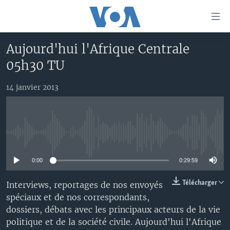
Liens
d'accessibilité
Menu
Aujourd'hui l'Afrique Centrale
principal
À LA UNE
05h30 TU
Retour
TV
AFRIQUE
à
la
14 janvier 2013
RADIO
ÉTATS-UNIS
LE MONDE AUJOURD'HUI
navigation
AUTRES LANGUES
MONDE
VOA60 AFRIQUE
LE MONDE AUJOURD'HUI
principale
Retour
SPORT
WASHINGTON FORUM
À VOTRE AVIS
BAMBARA
à
Apprenez L'anglais
No media source currently available
CORRESPONDANT VOA
VOTRE SANTÉ VOTRE AVENIR
FULFULDE
la
recherche
0:00
0:29:59
SUIVEZ-NOUS
FOCUS SAHEL
LE MONDE AU FÉMININ
LINGALA
REPORTAGES
L'AMÉRIQUE ET VOUS
SANGO
Télécharger
Interviews, reportages de nos envoyés
spéciaux et de nos correspondants,
VOUS + NOUS
DIALOGUE DES RELIGIONS
dossiers, débats avec les principaux acteurs de la vie
Langues
CARNET DE SANTÉ
RM SHOW
politique et de la société civile. Aujourd'hui l'Afrique