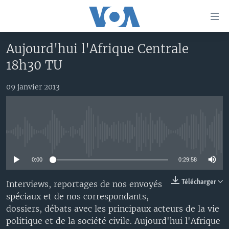
Liens
d'accessibilité
Menu
Aujourd'hui l'Afrique Centrale
principal
À LA UNE
18h30 TU
Retour
TV
AFRIQUE
à
la
09 janvier 2013
RADIO
ÉTATS-UNIS
LE MONDE AUJOURD'HUI
navigation
AUTRES LANGUES
MONDE
VOA60 AFRIQUE
LE MONDE AUJOURD'HUI
principale
Retour
SPORT
WASHINGTON FORUM
À VOTRE AVIS
BAMBARA
à
Apprenez L'anglais
No media source currently available
CORRESPONDANT VOA
VOTRE SANTÉ VOTRE AVENIR
FULFULDE
la
recherche
0:00
0:29:58
SUIVEZ-NOUS
FOCUS SAHEL
LE MONDE AU FÉMININ
LINGALA
REPORTAGES
L'AMÉRIQUE ET VOUS
SANGO
Télécharger
Interviews, reportages de nos envoyés
spéciaux et de nos correspondants,
VOUS + NOUS
DIALOGUE DES RELIGIONS
dossiers, débats avec les principaux acteurs de la vie
Langues
CARNET DE SANTÉ
RM SHOW
politique et de la société civile. Aujourd'hui l'Afrique