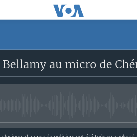
SUBSCRIBE
 Bellamy au micro de Ché
S'abonner
No media source currently avail
plusieurs dizaines de policiers ont été tués ce weekend a