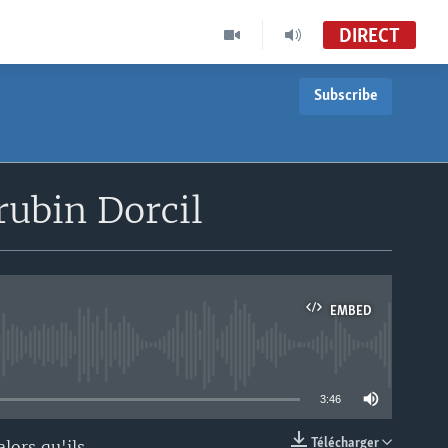
DIRECT
Subscribe
rubin Dorcil
EMBED
able
3:46
Télécharger
lors qu'ils