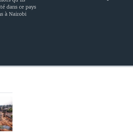
EMBED
ité dans ce pays
ns à Nairobi