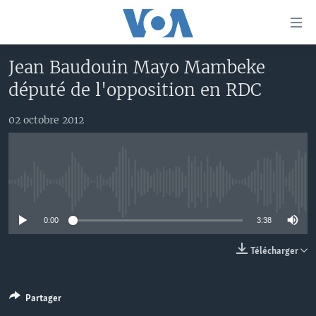
Liens
d'accessibilité
Menu
Jean Baudouin Mayo Mambeke
principal
À LA UNE
député de l'opposition en RDC
Retour
TV
AFRIQUE
à
la
02 octobre 2012
RADIO
ÉTATS-UNIS
LE MONDE AUJOURD'HUI
navigation
AUTRES LANGUES
MONDE
VOA60 AFRIQUE
LE MONDE AUJOURD'HUI
principale
Retour
SPORT
WASHINGTON FORUM
À VOTRE AVIS
BAMBARA
à
Apprenez L'anglais
No media source currently available
CORRESPONDANT VOA
VOTRE SANTÉ VOTRE AVENIR
FULFULDE
la
recherche
0:00
3:38
SUIVEZ-NOUS
FOCUS SAHEL
LE MONDE AU FÉMININ
LINGALA
REPORTAGES
L'AMÉRIQUE ET VOUS
SANGO
Télécharger
VOUS + NOUS
DIALOGUE DES RELIGIONS
Langues
Partager
CARNET DE SANTÉ
RM SHOW