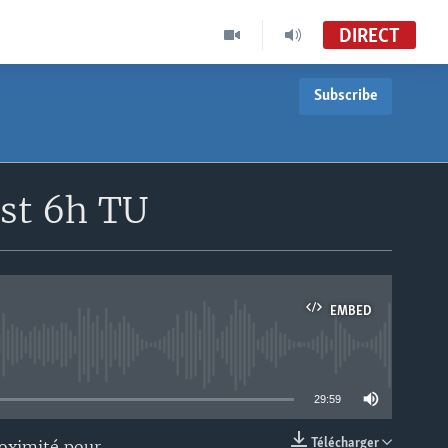
DIRECT
Subscribe
Le Monde Aujourd'hui Édition de 19h30
VOA Afrique
Le Monde Aujourd'hui
est 6h TU
VOA French TV
EMBED
able
29:59
Télécharger
roximité pour