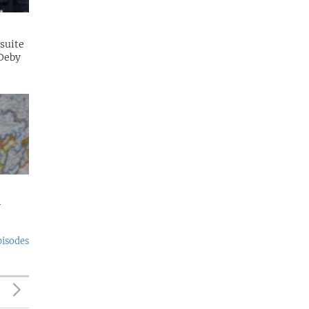
suite
 Deby
r
pisodes