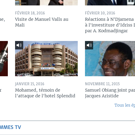
FÉVRIER 18, 2016
FÉVRIER 10, 2016
ue,
Visite de Manuel Valls au
Réactions à N'Djamena 
Mali
à l'investiture d'Idriss
par A. Kodmadjingar
JANVIER 15, 2016
NOVEMBRE 11, 2015
r
Mohamed, témoin de
Samuel Obiang joint pa
l'attaque de l'hotel Splendid
Jacques Aristide
Tous les é
AMMES TV