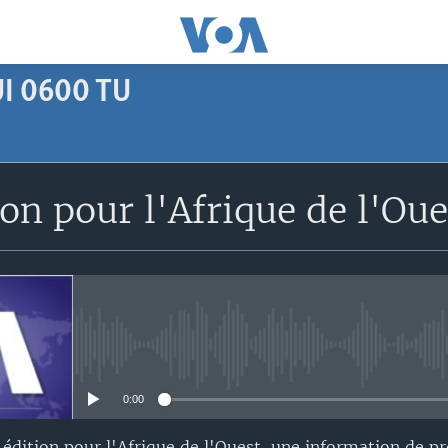
I 0600 TU
SUBSCRIBE
on pour l'Afrique de l'Ou
Apple Podcasts
S'abonner
No media source currently avail
0:00
édition pour l'Afrique de l'Ouest, une information de p