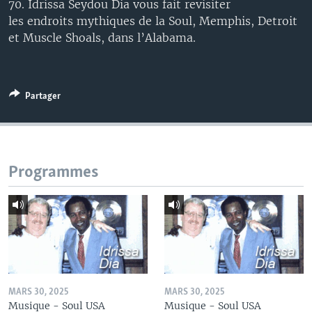
70. Idrissa Seydou Dia vous fait revisiter
les endroits mythiques de la Soul, Memphis, Detroit
et Muscle Shoals, dans l’Alabama.
Partager
Programmes
MARS 30, 2025
MARS 30, 2025
Musique - Soul USA
Musique - Soul USA