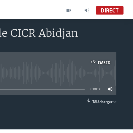
DIRECT
le CICR Abidjan
EMBED
able
0:00:00
Télécharger
EMBED