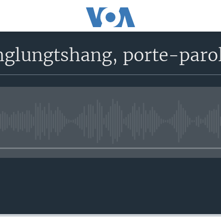
nglungtshang, porte-paro
No media source currently avail