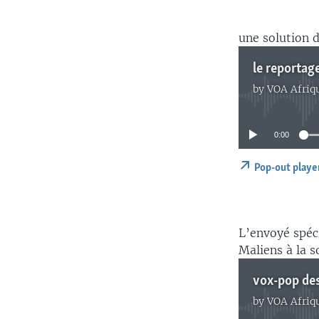
une solution d
le reportag
by
VOA Afriq
0:00
Pop-out playe
L’envoyé spéc
Maliens à la s
vox-pop de
by
VOA Afriq