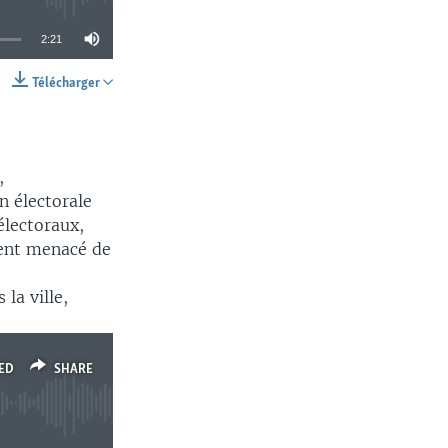
2:21
Télécharger
SHARE
,
n électorale
électoraux,
ient menacé de
la ville,
ED
SHARE