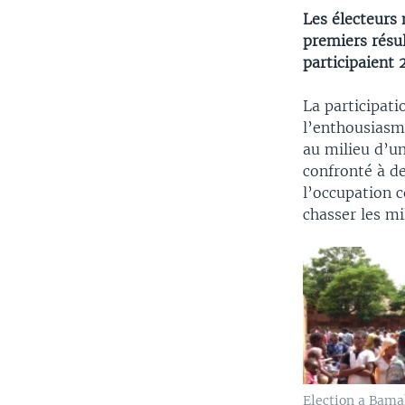
Les électeurs 
premiers résul
participaient 
La participati
l’enthousiasme
au milieu d’u
confronté à de
l’occupation c
chasser les mi
Election a Bam