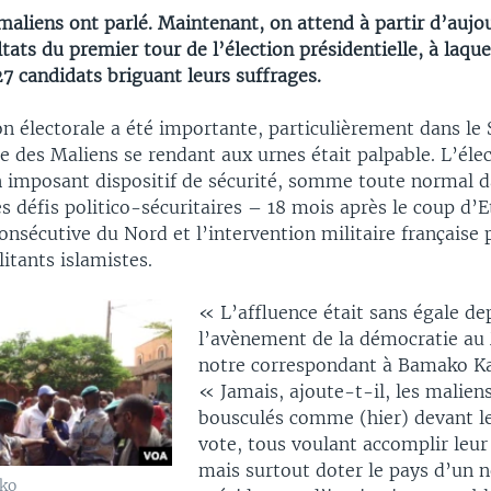
maliens ont parlé. Maintenant, on attend à partir d’aujo
tats du premier tour de l’élection présidentielle, à laque
27 candidats briguant leurs suffrages.
on électorale a été importante, particulièrement dans le 
 des Maliens se rendant aux urnes était palpable. L’élec
n imposant dispositif de sécurité, somme toute normal 
s défis politico-sécuritaires – 18 mois après le coup d’E
onsécutive du Nord et l’intervention militaire française 
litants islamistes.
« L’affluence était sans égale de
l’avènement de la démocratie au 
notre correspondant à Bamako Ka
« Jamais, ajoute-t-il, les malien
bousculés comme (hier) devant l
vote, tous voulant accomplir leur
mais surtout doter le pays d’un 
ako