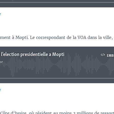
r
EMBED
ent à Mopti. Le correspondant de la VOA dans la vill
 l'election presidentielle a Mopti
EMB
ue
No media source currently available
r
EMBED
Côte d’Ivoire, où résident au moins 2 millions de ressor