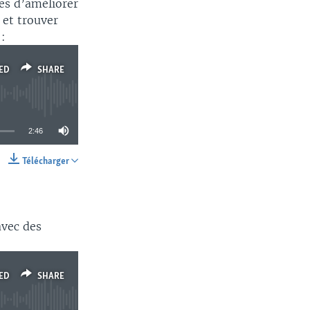
les d’améliorer
 et trouver
 :
ED
SHARE
2:46
Télécharger
SHARE
avec des
ED
SHARE