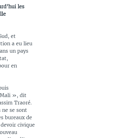
urd’hui les
lle
Sud, et
tion a eu lieu
dans un pays
tat,
pour en
puis
Mali », dit
ssim Traoré.
s ne se sont
es bureaux de
 devoir civique
nouveau