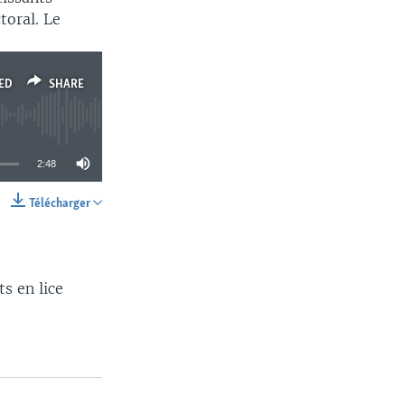
toral. Le
ED
SHARE
2:48
Télécharger
SHARE
s en lice