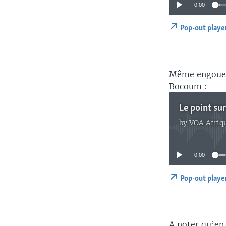
0:00
Pop-out playe
Même engouem
Bocoum :
Le point sur
by
VOA Afriq
0:00
Pop-out playe
A noter qu’en 