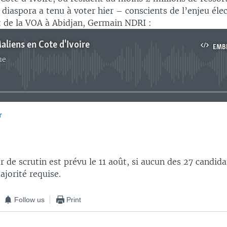
 diaspora a tenu à voter hier – conscients de l’enjeu élec
 de la VOA à Abidjan, Germain NDRI :
aliens en Cote d'Ivoire
EMB
ue
No media source currently available
r
EMBED
 de scrutin est prévu le 11 août, si aucun des 27 candidat
ajorité requise.
Follow us
Print