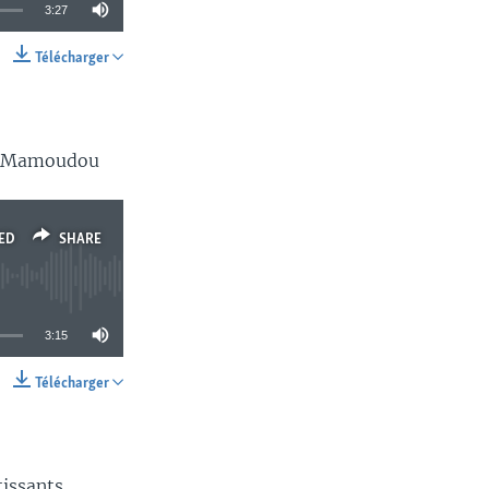
3:27
Télécharger
SHARE
e, Mamoudou
ED
SHARE
3:15
Télécharger
SHARE
tissants