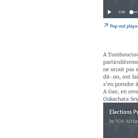
0:00
Pop-out playe
A Tombouctou, 
particulièreme
ne serait pas 
dit-on, ont fa
s’en prendre à
A Gao, en reva
Oukachata Sey
Elections P
by
VOA Afriq