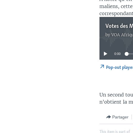
maliens, cette
correspondant
Votes des M
by
VOA Afriq
0:00
Pop-out playe
Un second tour
n’obtient la m
Partager
This item is part of