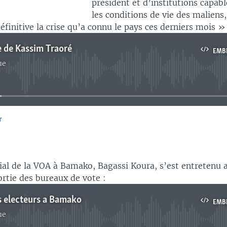
président et d’institutions capab
les conditions de vie des maliens,
éfinitive la crise qu’a connu le pays ces derniers mois »
e de Kassim Traoré
EMB
ue
No media source currently available
r
EMBED
ial de la VOA à Bamako, Bagassi Koura, s’est entretenu 
ortie des bureaux de vote :
s electeurs a Bamako
EMB
ue
No media source currently available