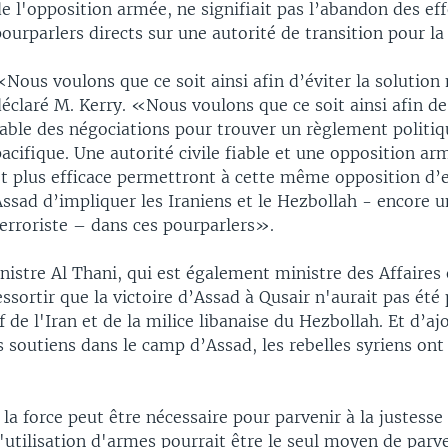
e l'opposition armée, ne signifiait pas l’abandon des eff
ourparlers directs sur une autorité de transition pour la 
Nous voulons que ce soit ainsi afin d’éviter la solution 
éclaré M. Kerry. «Nous voulons que ce soit ainsi afin de 
table des négociations pour trouver un règlement politiq
acifique. Une autorité civile fiable et une opposition ar
et plus efficace permettront à cette même opposition d
ssad d’impliquer les Iraniens et le Hezbollah - encore u
erroriste – dans ces pourparlers».
istre Al Thani, qui est également ministre des Affaires
ressortir que la victoire d’Assad à Qusair n'aurait pas été
if de l'Iran et de la milice libanaise du Hezbollah. Et d’a
es soutiens dans le camp d’Assad, les rebelles syriens ont
la force peut être nécessaire pour parvenir à la justesse
l'utilisation d'armes pourrait être le seul moyen de parve