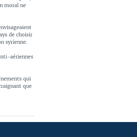
en moral ne
envisageaient
ays de choisir
on syrienne.
anti-aériennes
ernements qui
craignant que