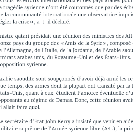
Tous les efforts internationaux et des pays arabes pour
a tragédie syrienne n’ont été couronnés que par des échec
de la communauté internationale une observatrice impui
égler la crise», a-t-il déclaré.
istre qatari présidait une réunion des ministres des Aff
 onze pays du groupe des «Amis de la Syrie», composé d
e l’Allemagne, de l’Italie, de la Jordanie, de l'Arabie saou
Émirats arabes unis, du Royaume-Uni et des États-Unis. 
'opposition syrienne.
Arabie saoudite sont soupçonnés d’avoir déjà armé les re
e temps, des armes dont la plupart ont transité par la J
tats-Unis, quant à eux, étudient l’amorce éventuelle d’
 opposants au régime de Damas. Donc, cette réunion avai
 allait faire quoi.
e secrétaire d'Etat John Kerry a insisté que venir en aid
ilitaire suprême de l'Armée syrienne libre (ASL), la prin