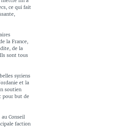
 mettre fin à
s, ce qui fait
ssante,
aires
e la France,
dite, de la
Ils sont tous
belles syriens
ordanie et la
un soutien
t pour but de
e au Conseil
cipale faction