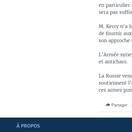
en particulier
sera pas suffi
M. Kerry n'a 
de fournir aux
son approche q
L'Armée syrien
et antichars.
La Russie ven
soutiennent l
ces armes puis
Partager
Apprenez L'anglais
À PROPOS