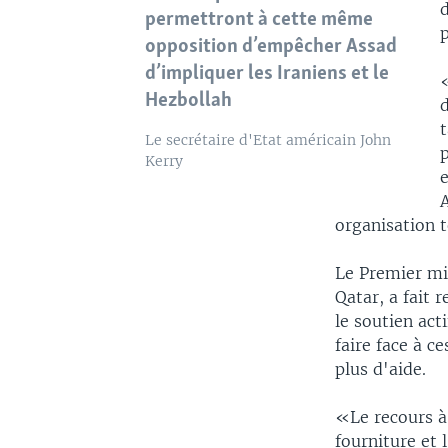
d
permettront à cette même
p
opposition d’empêcher Assad
d’impliquer les Iraniens et le
«
Hezbollah
d
Le secrétaire d'Etat américain John
p
Kerry
A
organisation t
Le Premier min
Qatar, a fait 
le soutien act
faire face à c
plus d'aide.
«Le recours à 
fourniture et 