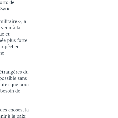
orts de
Syrie.
militaire», a
venir à la
ue et
mée plus forte
’empêcher
ne
 étrangères du
 possible sans
jouter que pour
 besoin de
 des choses, la
nir à la paix,