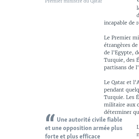
«
Premier ministre du Qatar
l
incapable de r
Le Premier min
étrangères de
de l’Egypte, d
Turquie, des 
partisans de l
Le Qatar et l'
pendant quelqu
Turquie. Les É
militaire aux
déterminer qui
Une autorité civile fiable
L
et une opposition armée plus
m
forte et plus efficace