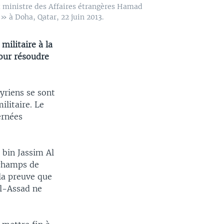
t ministre des Affaires étrangères Hamad
» à Doha, Qatar, 22 juin 2013.
militaire à la
pour résoudre
yriens se sont
litaire. Le
ernées
 bin Jassim Al
 champs de
 la preuve que
al-Assad ne